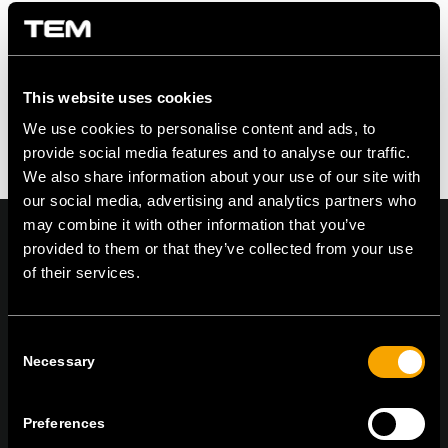
Hagyjon egy választ!
Szeretne csatlakozni a beszélgetéshez?
Nyugodtan járulj hozzá az alábbiakban!
This website uses cookies
You must be logged in to post a comment.
We use cookies to personalise content and ads, to
provide social media features and to analyse our traffic.
We also share information about your use of our site with
our social media, advertising and analytics partners who
may combine it with other information that you’ve
provided to them or that they’ve collected from your use
of their services.
On | Off and everything in between
Consent
Necessary
Selection
TEM Čatež d.o.o.,
Čatež 13 8212 Velika Loka Slovenija
tel:
+386 7 348 99 00
| mail:
info@tem.si
Preferences