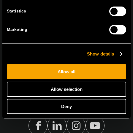
Statistics
MARADJON
KAPCSOLATBAN
IRATKOZZON FEL AZ E-HÍRLEVÉLRE
Marketing
Show details
Egyetértek
Adatvédelmi irányelvek.
Allow all
Allow selection
Deny