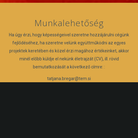
Munkalehetőség
Ha úgy érzi, hogy képességeivel szeretne hozzájárulni cégünk
fejlődéséhez, ha szeretne velünk együttműködni az egyes
projektek keretében és közel érzi magához értékeinket, akkor
minél előbb küldje el nekünk életrajzát (CV), ill. rövid
bemutatkozását a következő címre: :
tatjana.bregar@tem.si
Minőségpolitika
Minőségpolitika PDF