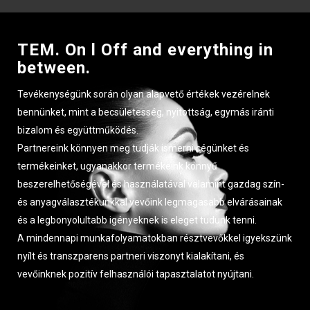
TEM. On l Off and everything in
between.
Tevékenységünk során olyan alapvető értékek vezérelnek
bennünket, mint a becsületesség, nyitottság, egymás iránti
bizalom és együttműködés.
Partnereink könnyen meg tudják ismerni cégünket és
termékeinket, ugyanakkor termékeink könnyű
beszerelhetőségével és használatával valamint gazdag szín-
és anyagválasztékunkkal vevőink legmagasabb elvárásainak
és a legbonyolultabb igényeknek is eleget tudunk tenni.
A mindennapi munkafolyamatokban résztvevőkkel igyekszünk
nyílt és transzparens partneri viszonyt kialakítani, és
vevőinknek pozitív felhasználói tapasztalatot nyújtani.