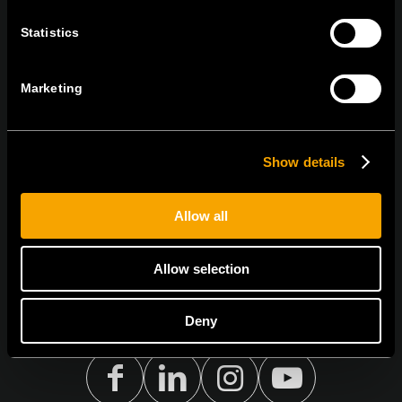
Statistics
MARADJON
KAPCSOLATBAN
IRATKOZZON FEL AZ E-HÍRLEVÉLRE
Marketing
Show details
Egyetértek
Adatvédelmi irányelvek.
Allow all
Allow selection
Deny