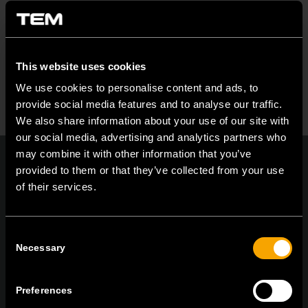
–
BIM – AUTODESK REVIT
–
BIM – GRAPHISOFT DDSCAD
This website uses cookies
–
DWG – 2D CAD
We use cookies to personalise content and ads, to
provide social media features and to analyse our traffic.
We also share information about your use of our site with
our social media, advertising and analytics partners who
may combine it with other information that you’ve
provided to them or that they’ve collected from your use
of their services.
On | Off and everything in between
Consent
Necessary
Selection
TEM Čatež d.o.o.,
Čatež 13 8212 Velika Loka Slovenija
tel:
+386 7 348 99 00
| mail:
info@tem.si
Preferences