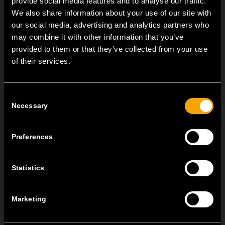
provide social media features and to analyse our traffic.
We also share information about your use of our site with
our social media, advertising and analytics partners who
may combine it with other information that you’ve
TOVÁBBI HÍREK A TEM ČATEŽRŐL
provided to them or that they’ve collected from your use
of their services.
NEW: EM8A and EM8B Control Units
Consent
augusztus 05
Necessary
Selection
We are pleased to introduce two new control units to our
product range: EM8A...
Preferences
EDGE – Premium Design on the MODUL Universal Platform
július 22
Statistics
MODUL EDGE combines award-winning design with the
practicality of the universal...
Marketing
MODUL EDGE – Design Line for Modular and Toggle Pin