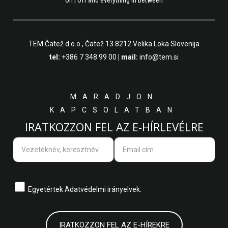
TEM Čatež d.o.o.,
Čatež 13 8212 Velika Loka Slovenija
tel:
+386 7 348 99 00
| mail:
info@tem.si
MARADJON
KAPCSOLATBAN
IRATKOZZON FEL AZ E-HÍRLEVÉLRE
Egyetértek
Adatvédelmi irányelvek.