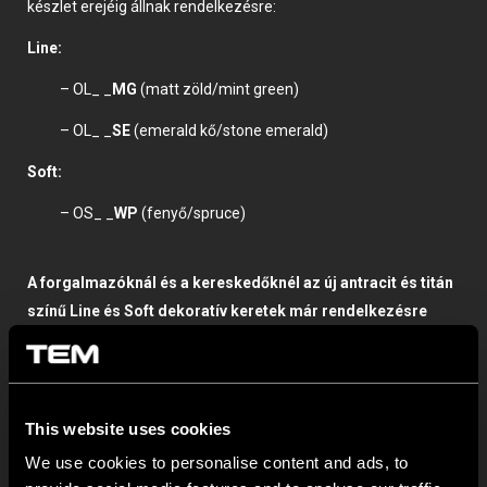
készlet erejéig állnak rendelkezésre:
Line:
– OL_ _
MG
(matt zöld/mint green)
– OL_ _
SE
(emerald kő/stone emerald)
Soft:
– OS_ _
WP
(fenyő/spruce)
A forgalmazóknál és a kereskedőknél az új antracit és titán
színű Line és Soft dekoratív keretek már rendelkezésre
állnak.
This website uses cookies
We use cookies to personalise content and ads, to