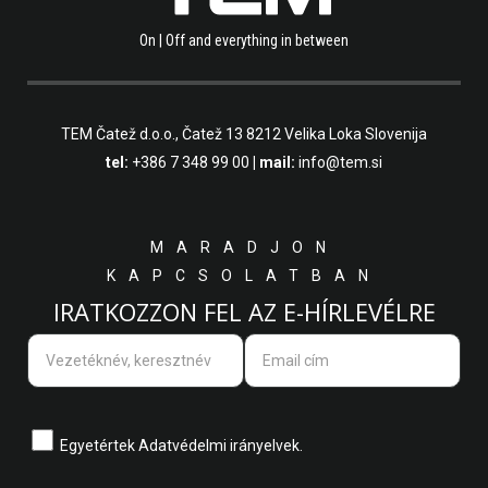
On | Off and everything in between
TEM Čatež d.o.o.,
Čatež 13 8212 Velika Loka Slovenija
tel:
+386 7 348 99 00
| mail:
info@tem.si
MARADJON
KAPCSOLATBAN
IRATKOZZON FEL AZ E-HÍRLEVÉLRE
Egyetértek
Adatvédelmi irányelvek.