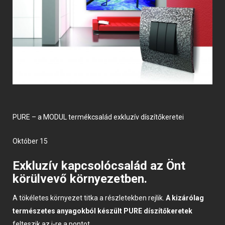
PURE – a MODUL termékcsalád exkluzív díszítőkeretei
október 15
Exkluzív kapcsolócsalád
az Önt
körülvevő környezetben.
A tökéletes környezet titka a részletekben rejlik.
A kizárólag
természetes anyagokból készült PURE díszítőkeretek
felteszik az i-re a pontot.