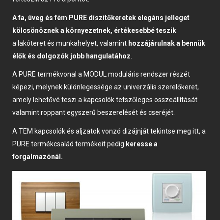
A fa, üveg és fém PURE díszítőkeretek
elegáns jelleget
kölcsönöznek a környezetnek, értékesebbé teszik
a
lakóteret és munkahelyet, valamint
hozzájárulnak a bennük
élők és dolgozók jobb hangulatához
.
A PURE termékvonal a MODUL moduláris rendszer részét
képezi, melynek különlegessége az univerzális szerelőkeret,
amely lehetővé teszi a kapcsolók tetszőleges összeállítását
valamint roppant egyszerű beszerelését és cseréjét.
A TEM kapcsolók és aljzatok vonzó dizájnját tekintse meg
itt
, a
PURE termékcsalád termékeit pedig
keresse a
forgalmazónál.