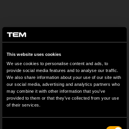
Üveg és fém – modern és
minimalista esztétika.
A fém és az üveg két olyan
hűvös és nemes anyag
, melyek
This website uses cookies
számtalan variációja modern megjelenést kölcsönöz a térnek.
We use cookies to personalise content and ads, to
A különböző színárnyalatok harmonikusan kiegészítik otthona
provide social media features and to analyse our traffic.
belső berendezésének stílusát.
We also share information about your use of our site with
our social media, advertising and analytics partners who
A katalógus megtekintése >>
may combine it with other information that you’ve
A
provided to them or that they’ve collected from your use
of their services.
Consent