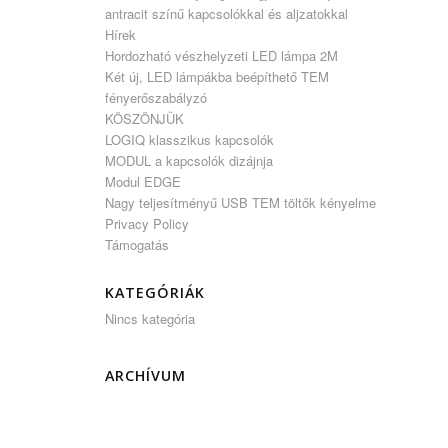
antracit színű kapcsolókkal és aljzatokkal
Hírek
Hordozható vészhelyzeti LED lámpa 2M
Két új, LED lámpákba beépíthető TEM
fényerőszabályzó
KÖSZÖNJÜK
LOGIQ klasszikus kapcsolók
MODUL a kapcsolók dizájnja
Modul EDGE
Nagy teljesítményű USB TEM töltők kényelme
Privacy Policy
Támogatás
KATEGÓRIÁK
Nincs kategória
ARCHÍVUM