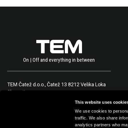
On | Off and everything in between
TEM Čatež d.o.o.,
Čatež 13 8212 Velika Loka
Slovenija
tel:
+386 7 348 99 00
| mail:
info@tem.si
This website uses cookie
We use cookies to personal
traffic. We also share info
analytics partners who may