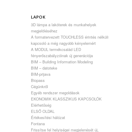
LAPOK
3D lámpa a lakóterek és munkahelyek
megjelöléséhez
A formatervezett TOUCHLESS érintés nélküli
kapcsoló a még nagyobb kényelemért
A MODUL termékcsalád LED
fényerőszabályzóinak új generációja
BIM – Building Information Modeling
BIM – datoteke
BIM-prijava
Biopass
Cégünkről
Egyéb rendszer megoldások
EKONOMIK KLASSZIKUS KAPCSOLÓK
Elérhetőség
ELSŐ OLDAL
Értékesítési hálózat
Fontana
Frissítse fel helyiségei megjelenését új,