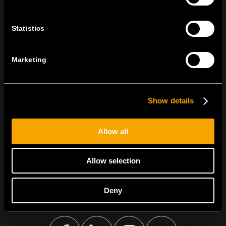
tel:
+386 7 348 99 00
| mail:
info@tem.si
Statistics
MARADJON
KAPCSOLATBAN
Marketing
IRATKOZZON FEL AZ E-HÍRLEVÉLRE
Show details
Allow all
Egyetértek
Adatvédelmi irányelvek.
Allow selection
Deny