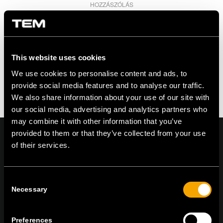
HOZZÁSZÓLÁS
Hagyjon egy választ!
Szeretne csatlakozni a beszélgetéshez?
Nyugodtan járulj hozzá az alábbiakban!
This website uses cookies
You must be logged in to post a comment.
We use cookies to personalise content and ads, to
provide social media features and to analyse our traffic.
We also share information about your use of our site with
our social media, advertising and analytics partners who
may combine it with other information that you’ve
provided to them or that they’ve collected from your use
of their services.
On | Off and everything in between
Consent
Necessary
Selection
TEM Čatež d.o.o.,
Čatež 13 8212 Velika Loka Slovenija
Preferences