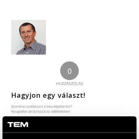
0
HOZZÁSZÓLÁS
Hagyjon egy választ!
Szeretne csatlakozni a beszélgetéshez?
Nyugodtan járulj hozzá az alábbiakban!
You must be logged in to post a comment.