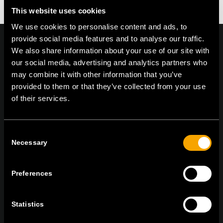
This website uses cookies
We use cookies to personalise content and ads, to
provide social media features and to analyse our traffic.
We also share information about your use of our site with
our social media, advertising and analytics partners who
may combine it with other information that you’ve
On | Off and everything in between
provided to them or that they’ve collected from your use
of their services.
TEM Čatež d.o.o.,
Čatež 13 8212 Velika Loka Slovenija
tel:
+386 7 348 99 00
| mail:
info@tem.si
Consent
Necessary
Selection
MARADJON
Preferences
KAPCSOLATBAN
IRATKOZZON FEL AZ E-HÍRLEVÉLRE
Statistics