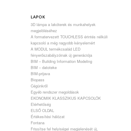
LAPOK
3D lámpa a lakóterek és munkahelyek
megjelöléséhez
A formatervezett TOUCHLESS érintés nélküli
kapcsoló a még nagyobb kényelemért
A MODUL termékcsalád LED
fényerőszabályzóinak új generációja
BIM – Building Information Modeling
BIM – datoteke
BIM-prijava
Biopass
Cégünkről
Egyéb rendszer megoldások
EKONOMIK KLASSZIKUS KAPCSOLÓK
Elérhetőség
ELSŐ OLDAL
Értékesítési hálózat
Fontana
Frissítse fel helyiségei megjelenését új,