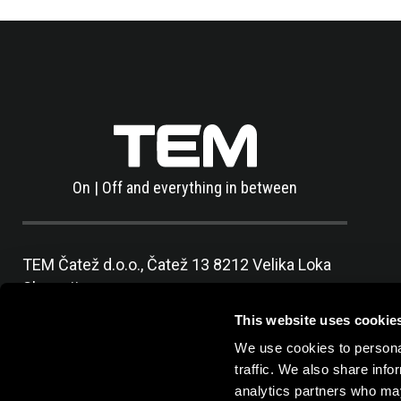
On | Off and everything in between
TEM Čatež d.o.o.,
Čatež 13 8212 Velika Loka
Slovenija
tel:
+386 7 348 99 00
| mail:
info@tem.si
This website uses cookie
We use cookies to personal
traffic. We also share info
analytics partners who may