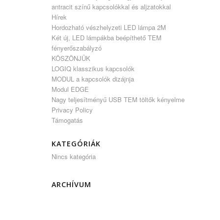
antracit színű kapcsolókkal és aljzatokkal
Hírek
Hordozható vészhelyzeti LED lámpa 2M
Két új, LED lámpákba beépíthető TEM
fényerőszabályzó
KÖSZÖNJÜK
LOGIQ klasszikus kapcsolók
MODUL a kapcsolók dizájnja
Modul EDGE
Nagy teljesítményű USB TEM töltők kényelme
Privacy Policy
Támogatás
KATEGÓRIÁK
Nincs kategória
ARCHÍVUM