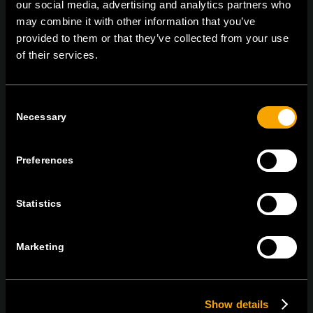
our social media, advertising and analytics partners who
tel:
+386 7 348 99 00
| mail:
info@tem.si
may combine it with other information that you’ve
provided to them or that they’ve collected from your use
of their services.
MARADJON
KAPCSOLATBAN
Consent
IRATKOZZON FEL AZ E-HÍRLEVÉLRE
Necessary
Selection
Preferences
Egyetértek
Adatvédelmi irányelvek.
Statistics
Marketing
Show details