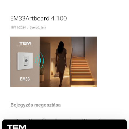
EM33Artboard 4-100
/
18/11/2024
Szerző:
tem
Bejegyzés megosztása