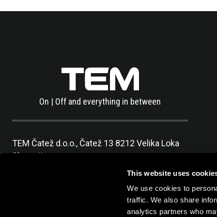
On | Off and everything in between
TEM Čatež d.o.o.,
Čatež 13 8212 Velika Loka
Slovenija
tel:
+386 7 348 99 00
| mail:
info@tem.si
This website uses cookie
We use cookies to personal
traffic. We also share info
analytics partners who may