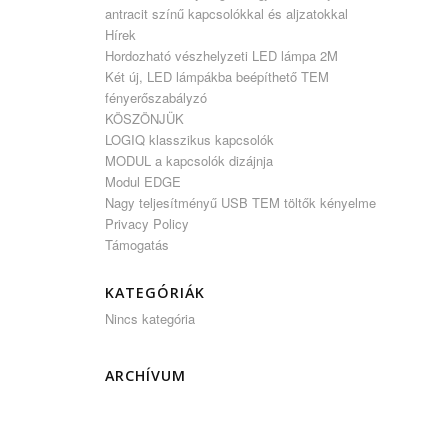
antracit színű kapcsolókkal és aljzatokkal
Hírek
Hordozható vészhelyzeti LED lámpa 2M
Két új, LED lámpákba beépíthető TEM
fényerőszabályzó
KÖSZÖNJÜK
LOGIQ klasszikus kapcsolók
MODUL a kapcsolók dizájnja
Modul EDGE
Nagy teljesítményű USB TEM töltők kényelme
Privacy Policy
Támogatás
KATEGÓRIÁK
Nincs kategória
ARCHÍVUM