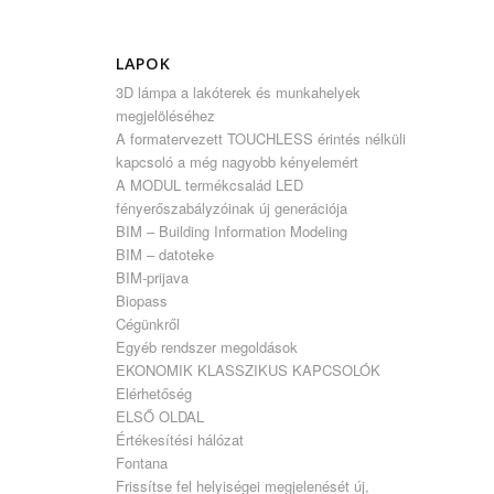
LAPOK
3D lámpa a lakóterek és munkahelyek
megjelöléséhez
A formatervezett TOUCHLESS érintés nélküli
kapcsoló a még nagyobb kényelemért
A MODUL termékcsalád LED
fényerőszabályzóinak új generációja
BIM – Building Information Modeling
BIM – datoteke
BIM-prijava
Biopass
Cégünkről
Egyéb rendszer megoldások
EKONOMIK KLASSZIKUS KAPCSOLÓK
Elérhetőség
ELSŐ OLDAL
Értékesítési hálózat
Fontana
Frissítse fel helyiségei megjelenését új,