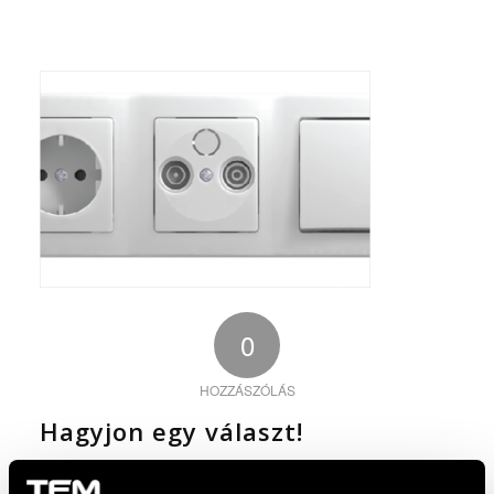
0
HOZZÁSZÓLÁS
Hagyjon egy választ!
Szeretne csatlakozni a beszélgetéshez?
Nyugodtan járulj hozzá az alábbiakban!