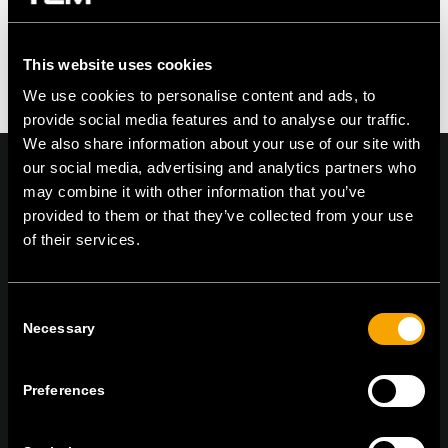
You must be logged in to post a comment.
This website uses cookies
We use cookies to personalise content and ads, to
provide social media features and to analyse our traffic.
We also share information about your use of our site with
our social media, advertising and analytics partners who
may combine it with other information that you’ve
provided to them or that they’ve collected from your use
On | Off and everything in between
of their services.
Consent
TEM Čatež d.o.o.,
Čatež 13 8212 Velika Loka Slovenija
Necessary
Selection
tel:
+386 7 348 99 00
| mail:
info@tem.si
Preferences
MARADJON