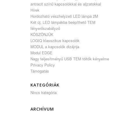
antracit színű kapcsolókkal és aljzatokkal
Hírek
Hordozható vészhelyzeti LED lámpa 2M
Két új, LED lámpákba beépíthető TEM
fényerőszabályzó
KÖSZÖNJÜK
LOGIQ klasszikus kapcsolók
MODUL a kapcsolók dizájnja
Modul EDGE
Nagy teljesítményű USB TEM töltők kényelme
Privacy Policy
Támogatás
KATEGÓRIÁK
Nincs kategória
ARCHÍVUM