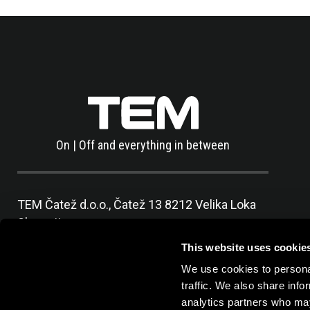
On | Off and everything in between
TEM Čatež d.o.o.,
Čatež 13 8212 Velika Loka
Slovenija
tel:
+386 7 348 99 00
| mail:
info@tem.si
This website uses cookie
We use cookies to personal
traffic. We also share info
analytics partners who may