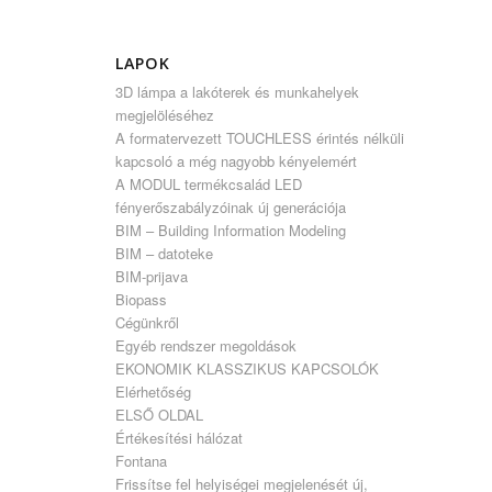
LAPOK
3D lámpa a lakóterek és munkahelyek
megjelöléséhez
A formatervezett TOUCHLESS érintés nélküli
kapcsoló a még nagyobb kényelemért
A MODUL termékcsalád LED
fényerőszabályzóinak új generációja
BIM – Building Information Modeling
BIM – datoteke
BIM-prijava
Biopass
Cégünkről
Egyéb rendszer megoldások
EKONOMIK KLASSZIKUS KAPCSOLÓK
Elérhetőség
ELSŐ OLDAL
Értékesítési hálózat
Fontana
Frissítse fel helyiségei megjelenését új,